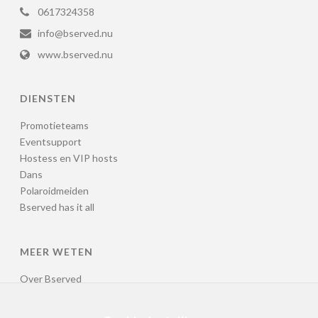
0617324358
info@bserved.nu
www.bserved.nu
DIENSTEN
Promotieteams
Eventsupport
Hostess en VIP hosts
Dans
Polaroidmeiden
Bserved has it all
MEER WETEN
Over Bserved
Cases
Bserved has it all