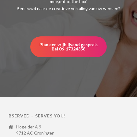
mee,’out of the box’.
Benieuwd naar de creatieve vertaling van uw wensen?
Plan een vrijblijvend gesprek.
Bel 06-17324358
BSERVED – SERVES YOU!
Hoge der A 9
9712 AC Groningen